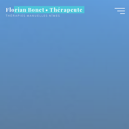
Aller
Florian Bonet • Thérapeute
au
THÉRAPIES MANUELLES NÎMES
contenu