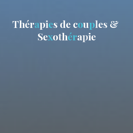
T
h
é
r
a
p
i
e
s
d
e
c
o
u
p
l
e
s
&
S
e
x
o
t
h
é
r
a
p
i
e