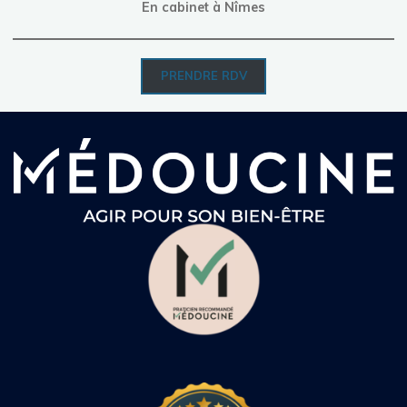
En cabinet
à Nîmes
PRENDRE RDV